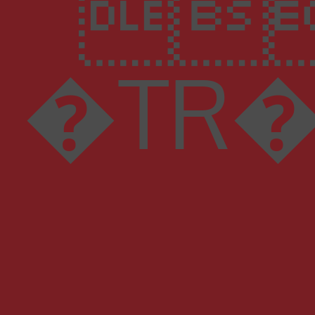

�TR���ЀЀЁh@� 4 