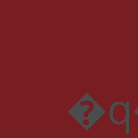
�q��[��