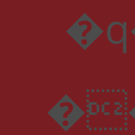
�q��[��
�