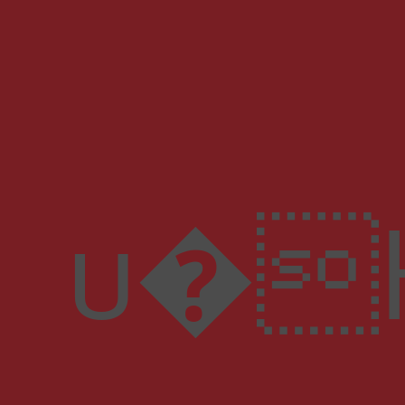
u�H"����^]�J��ثM��%n*��f�c��wf)5F?���o�{��V3q��a���pP 3�����u��Ջ�n㑳0=�