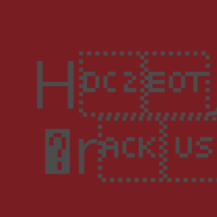
HJ�7�
�r