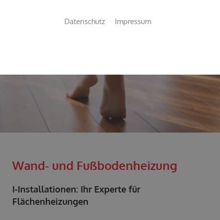
Datenschutz
Impressum
WENN NUR
DAS BESTE
GUT GENUG IST !
Wand- und Fußbodenheizung
I-Installationen: Ihr Experte für
Flächenheizungen