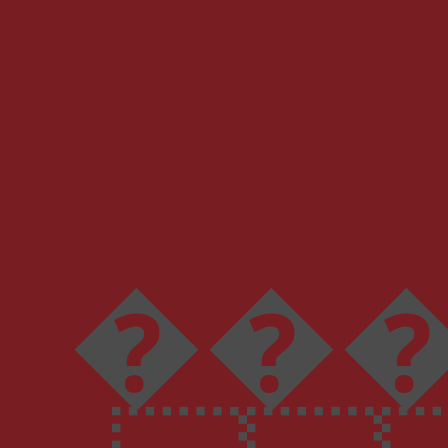
���Yut$e�4&