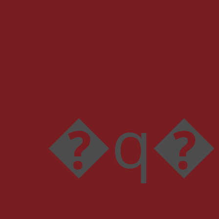
�q��[��5�lp