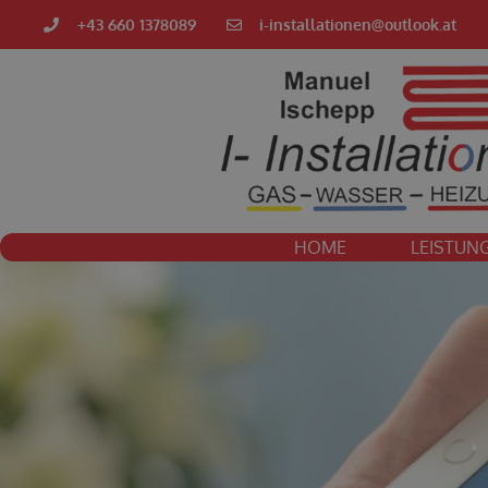
+43 660 1378089
i-installationen@outlook.at
HOME
LEISTUN