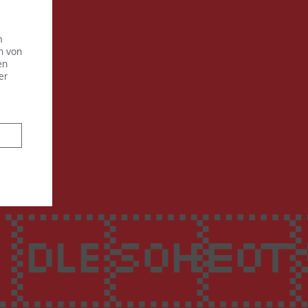
m
n von
en
er
