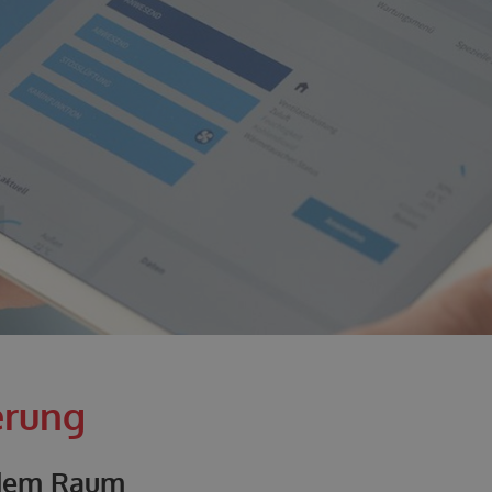
erung
edem Raum