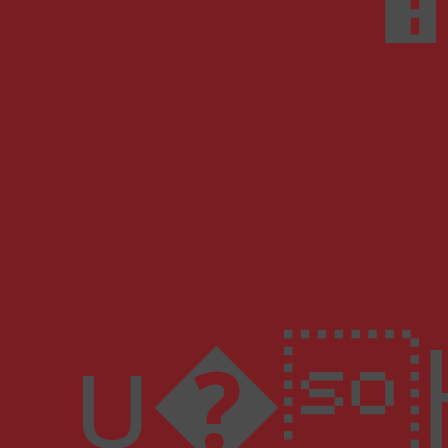
u�H"����^]�J��ثM��%n*��f�c��wf)5F?���o�{��V3q��a���pP 3�����u��Ջ�n㑳0=�