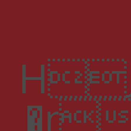
HJ�7�
�r