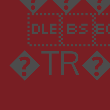

�TR���ЀЀЁh@� 4 