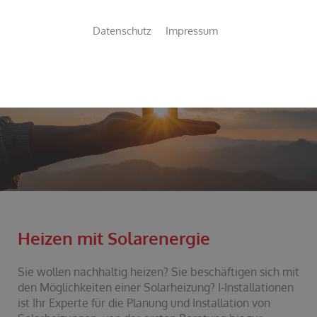
Datenschutz
Impressum
WENN NUR
DAS BESTE
GUT GENUG IST !
Heizen mit Solarenergie
Sie wollen nachhaltig heizen? Sie beschäftigen sich mit
den Möglichkeiten einer Solarheizung? I-Installationen
ist Ihr Experte für die Planung und Installation von