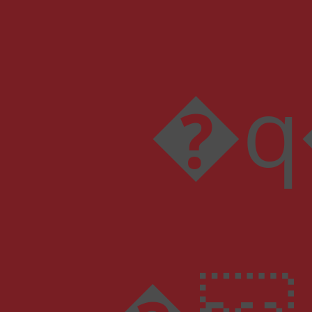
�q��[��