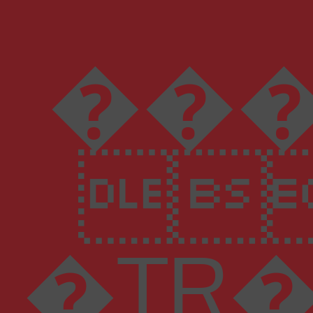
���Yut$e�4&

�TR���ЀЀЁh@� 4 