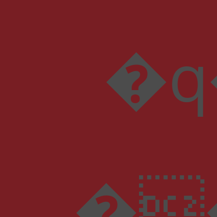
�q��[��
�