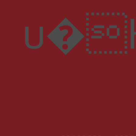
u�H"����^]�J��ثM��%n*��f�c��wf)5F?���o�{��V3q��a���pP 3�����u��Ջ�n㑳0=�