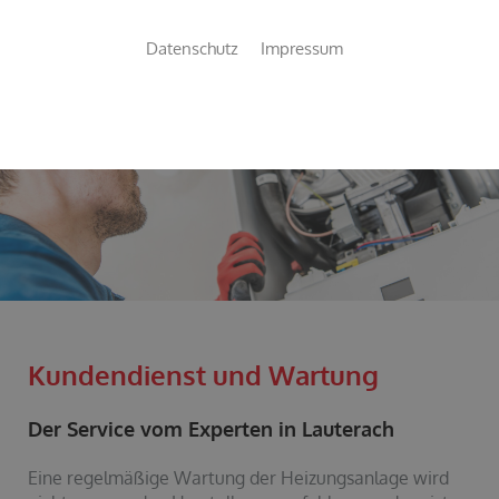
Datenschutz
Impressum
WENN NUR
DAS BESTE
GUT GENUG IST !
Kundendienst und Wartung
Der Service vom Experten in Lauterach
Eine regelmäßige Wartung der Heizungsanlage wird