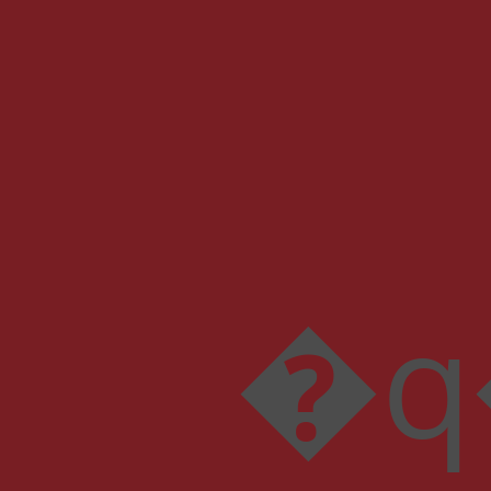
�q��[��