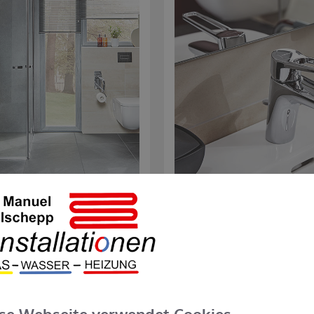
he
Bedie
nicht nur optisch voll im
Ob Spülung, Einhandmischer,
auch die Nutzung. Einen
diese Elemente müssen e
der zusätzliche Haltegriffe
erre
nung vorsehen und später
uschstangen, die als Halte-
e dienen.