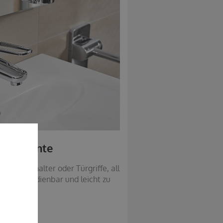
nelemente
 Lichtschalter oder Türgriffe, all
infach bedienbar und leicht zu
ichen sein.