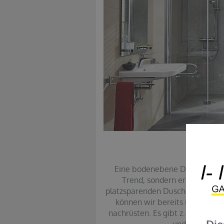
Dusc
Eine bodenebene Dusche liegt 
Trend, sondern erleichtert 
platzsparenden Dusch-Klappsitz o
können wir bereits in der Pla
nachrüsten. Es gibt z. B. auch D
und Stützgriff