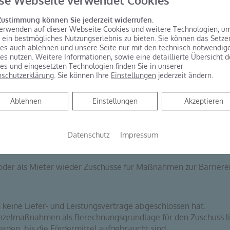
se Webseite verwendet Cookies
Zustimmung können Sie jederzeit widerrufen.
erwenden auf dieser Webseite Cookies und weitere Technologien, u
 ein bestmögliches Nutzungserlebnis zu bieten. Sie können das Setze
es auch ablehnen und unsere Seite nur mit den technisch notwendig
adspezialisten individuell beraten, damit Ihr barrier
es nutzen. Weitere Informationen, sowie eine detaillierte Übersicht d
Bedarf einfach anpassbar ist. I-Installationen ist Ihr
es und eingesetzten Technologien finden Sie in unserer
schutzerklärung
. Sie können Ihre
Einstellungen
jederzeit ändern.
Ablehnen
Ablehnen
Einstellungen
Akzeptieren
Datenschutz
Impressum
reien Badumbau wieder verfügbar
oder als Mieter wieder Zuschüsse für Maßnahmen zur Barrie
h keine Liefer- und Leistungsverträge abgeschlossen hat.
Einzelmaßnahmen als Berechnungsgrundlage für den Zuschuss li
rden, bis die Fördermittel aufgebraucht sind.