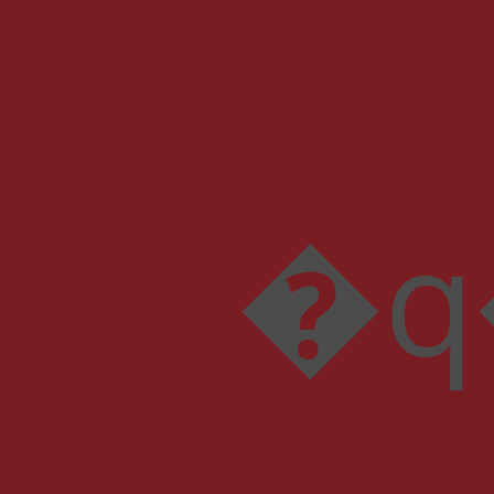
�q��[��