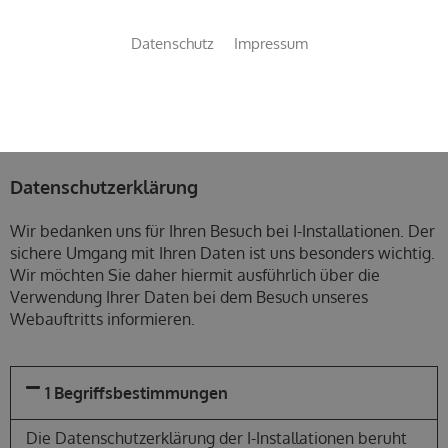
Datenschutz
Impressum
WENN NUR
DAS BESTE
GUT GENUG IST !
Datenschutzerklärung
Wir bedanken uns für Ihren Besuch bei I-Installationen. Der
sichere Umgang mit Ihren Daten ist uns besonders wichtig.
Wir möchten Sie daher hiermit ausführlich über die
Verwendung Ihrer Daten bei dem Besuch unseres
Webauftritts informieren.
1 Begriffsbestimmungen
Die Datenschutzerklärung der I-Installationen beruht