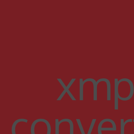
xmp
conver