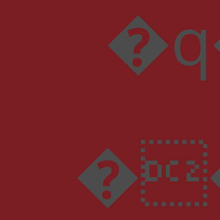
�q��[��
�