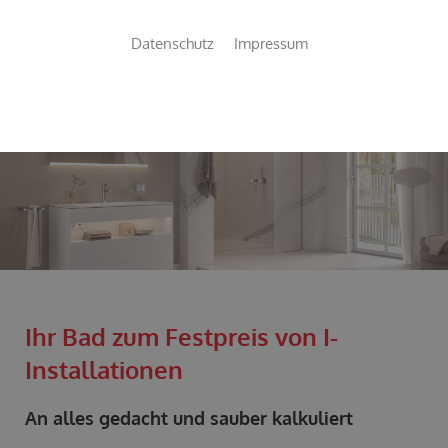
Datenschutz
Impressum
WENN NUR
DAS BESTE
GUT GENUG IST !
Ihr Bad zum Festpreis von I-
Installationen
An alles gedacht und sauber kalkuliert