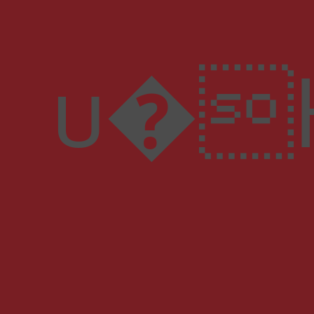
u�H"����^]�J��ثM��%n*��f�c��wf)5F?���o�{��V3q��a���pP 3�����u��Ջ�n㑳0=�