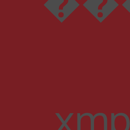
���D���I���N���U���\��
xmp