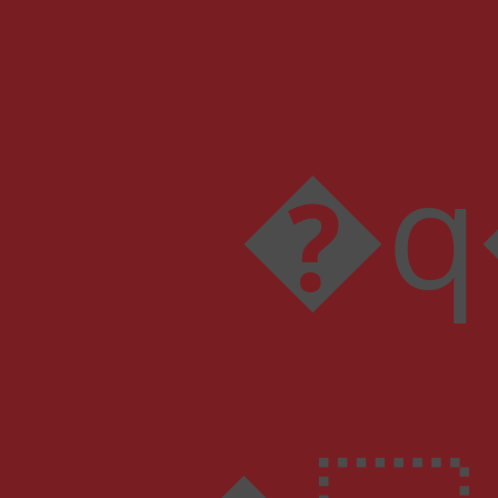
�q��[��