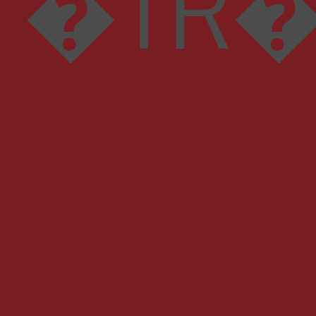
�TR���ЀЀЁh@� 4 