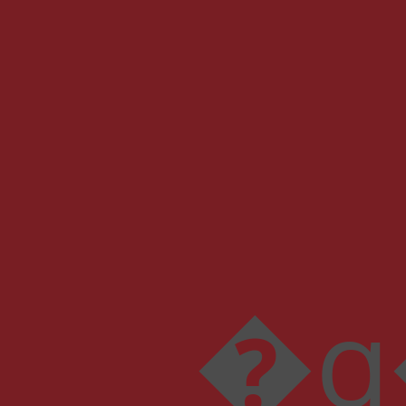
�q��[��