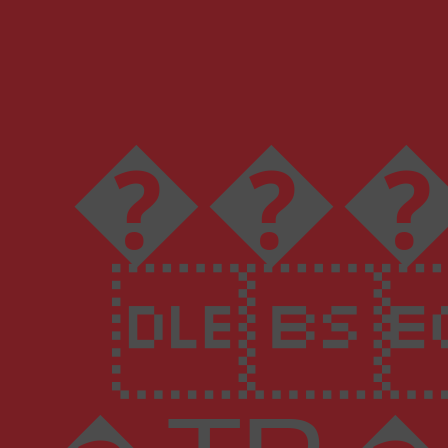
���Yut$e�4&
